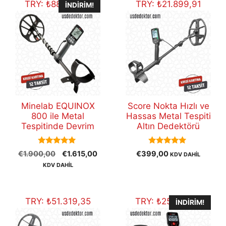
TRY:
₺
88.642,51
TRY:
₺
21.899,91
İNDIRIM!
Minelab EQUINOX
Score Nokta Hızlı ve
800 ile Metal
Hassas Metal Tespiti
Tespitinde Devrim
Altın Dedektörü
5.00
5.00
Orijinal
Şu
€
1.900,00
€
1.615,00
€
399,00
KDV DAHİL
out of 5
out of 5
fiyat:
andaki
KDV DAHİL
€1.900,00.
fiyat:
€1.615,00.
TRY:
₺
51.319,35
TRY:
₺
25.289,19
İNDIRIM!