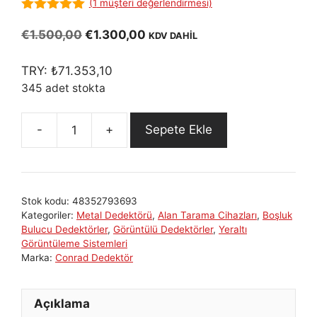
(
1
müşteri değerlendirmesi)
5.00
out of
5
Orijinal
Şu
€
1.500,00
€
1.300,00
KDV DAHİL
fiyat:
andaki
€1.500,00.
fiyat:
TRY:
₺
71.353,10
€1.300,00.
345 adet stokta
Sepete Ekle
Conrad
GR-
3:
Kompakt
Stok kodu:
48352793693
ve
Kategoriler:
Metal Dedektörü
,
Alan Tarama Cihazları
,
Boşluk
Güçlü
Bulucu Dedektörler
,
Görüntülü Dedektörler
,
Yeraltı
Yeraltı
Görüntüleme Sistemleri
Marka:
Conrad Dedektör
Görüntüleme
Cihazı
adet
Açıklama