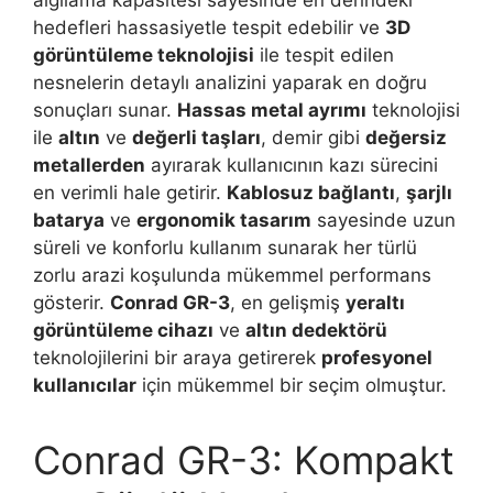
algılama kapasitesi sayesinde en derindeki
hedefleri hassasiyetle tespit edebilir ve
3D
görüntüleme teknolojisi
ile tespit edilen
nesnelerin detaylı analizini yaparak en doğru
sonuçları sunar.
Hassas metal ayrımı
teknolojisi
ile
altın
ve
değerli taşları
, demir gibi
değersiz
metallerden
ayırarak kullanıcının kazı sürecini
en verimli hale getirir.
Kablosuz bağlantı
,
şarjlı
batarya
ve
ergonomik tasarım
sayesinde uzun
süreli ve konforlu kullanım sunarak her türlü
zorlu arazi koşulunda mükemmel performans
gösterir.
Conrad GR-3
, en gelişmiş
yeraltı
görüntüleme cihazı
ve
altın dedektörü
teknolojilerini bir araya getirerek
profesyonel
kullanıcılar
için mükemmel bir seçim olmuştur.
Conrad GR-3: Kompakt