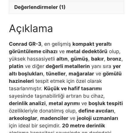
Değerlendirmeler (1)
Açıklama
Conrad GR-3
, en gelişmiş
kompakt yeraltı
görüntüleme cihazı
ve
metal dedektörü
olup,
yüksek hassasiyetli
altın
,
gümüş
,
bakır
,
bronz
,
platin
ve diğer
değerli metallerin
yanı sıra
yer
altı boşlukları
,
tüneller
,
mağaralar
ve
gömülü
hazineleri
tespit etmek için özel olarak
tasarlanmıştır.
Küçük ve hafif tasarımı
sayesinde taşınabilirliği artıran bu cihaz,
derinlik analizi
,
metal ayrımı
ve
boşluk tespiti
özellikleriyle donatılmış olup,
define avcıları
,
arkeologlar
,
madenciler
ve
jeoloji uzmanları
için ideal bir seçimdir.
20 metre derinlik