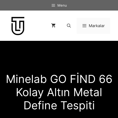
İçeriğe
Menu
atla
Markalar
Minelab GO FİND 66
Kolay Altın Metal
Define Tespiti