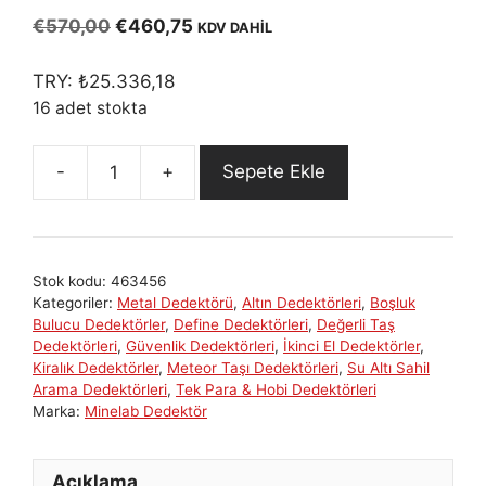
5.00
out of
5
Orijinal
Şu
€
570,00
€
460,75
KDV DAHİL
fiyat:
andaki
€570,00.
fiyat:
TRY:
₺
25.336,18
€460,75.
16 adet stokta
Sepete Ekle
Minelab
GO
FİND
66
Stok kodu:
463456
Kolay
Kategoriler:
Metal Dedektörü
,
Altın Dedektörleri
,
Boşluk
Altın
Bulucu Dedektörler
,
Define Dedektörleri
,
Değerli Taş
Metal
Dedektörleri
,
Güvenlik Dedektörleri
,
İkinci El Dedektörler
,
Kiralık Dedektörler
,
Meteor Taşı Dedektörleri
,
Su Altı Sahil
Define
Arama Dedektörleri
,
Tek Para & Hobi Dedektörleri
Tespiti
Marka:
Minelab Dedektör
adet
Açıklama