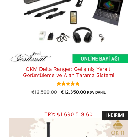
OKM Delta Ranger: Gelişmiş Yeraltı
Görüntüleme ve Alan Tarama Sistemi
5.00
Orijinal
Şu
€
12.500,00
€
12.350,00
KDV DAHİL
out of 5
fiyat:
andaki
€12.500,00.
fiyat:
€12.350,00.
TRY:
₺
1.690.519,60
İNDIRIM!