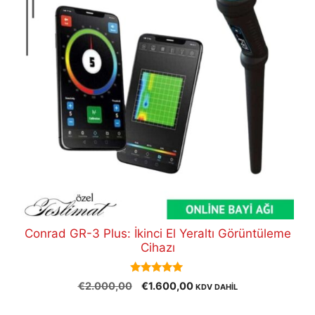
Conrad GR-3 Plus: İkinci El Yeraltı Görüntüleme
Cihazı
5.00
Orijinal
Şu
€
2.000,00
€
1.600,00
KDV DAHİL
out of 5
fiyat:
andaki
€2.000,00.
fiyat: