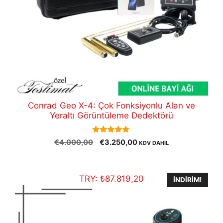
Conrad Geo X-4: Çok Fonksiyonlu Alan ve
Yeraltı Görüntüleme Dedektörü
5.00
Orijinal
Şu
€
4.000,00
€
3.250,00
KDV DAHİL
out of 5
fiyat:
andaki
€4.000,00.
fiyat:
€3.250,00.
TRY:
₺
87.819,20
İNDIRIM!