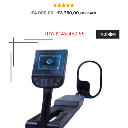
5.00
Orijinal
Şu
€
4.000,00
€
3.750,00
KDV DAHİL
out of 5
fiyat:
andaki
€4.000,00.
fiyat:
€3.750,00.
TRY:
₺
145.450,55
İNDIRIM!