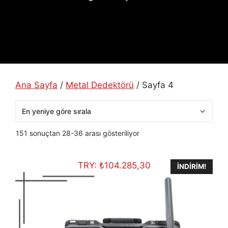
Ana Sayfa
/
Metal Dedektörü
/ Sayfa 4
En
151 sonuçtan 28-36 arası gösteriliyor
yeniye
göre
TRY:
₺
104.285,30
sıralandı
İNDIRIM!