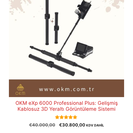
OKM eXp 6000 Professional Plus: Gelişmiş
Kablosuz 3D Yeraltı Görüntüleme Sistemi
5.00
Orijinal
Şu
€
40.000,00
€
30.800,00
KDV DAHİL
out of 5
fiyat:
andaki