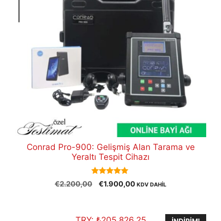
Conrad Pro-900: Gelişmiş Alan Tarama ve
Yeraltı Tespit Cihazı
5.00
Orijinal
Şu
€
2.200,00
€
1.900,00
KDV DAHİL
out of 5
fiyat:
andaki
€2.200,00.
fiyat:
€1.900,00.
TRY:
₺
205.826,25
İNDIRIM!