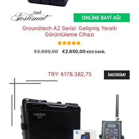
Groundtech A2 Serisi: Gelişmiş Yeraltı
Görüntüleme Cihazı
5.00
Orijinal
Şu
€
3.000,00
€
2.650,00
KDV DAHİL
out of 5
fiyat:
andaki
€3.000,00.
fiyat:
€2.650,00.
TRY:
₺
178.382,75
İNDIRIM!