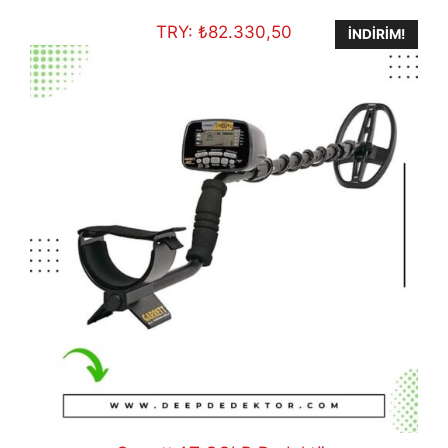
€1.600,00.
TRY:
₺
82.330,50
İNDIRIM!