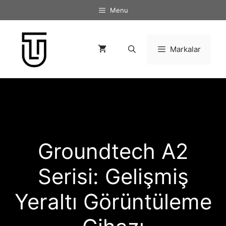
İçeriğe
Menu
atla
Markalar
Groundtech A2
Serisi: Gelişmiş
Yeraltı Görüntüleme