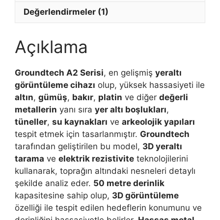
Değerlendirmeler (1)
Açıklama
Groundtech A2 Serisi
, en gelişmiş
yeraltı
görüntüleme cihazı
olup, yüksek hassasiyeti ile
altın
,
gümüş
,
bakır
,
platin
ve diğer
değerli
metallerin
yanı sıra
yer altı boşlukları
,
tüneller
,
su kaynakları
ve
arkeolojik yapıları
tespit etmek için tasarlanmıştır.
Groundtech
tarafından geliştirilen bu model,
3D yeraltı
tarama
ve
elektrik rezistivite
teknolojilerini
kullanarak, toprağın altındaki nesneleri detaylı
şekilde analiz eder.
50 metre derinlik
kapasitesine sahip olup,
3D görüntüleme
özelliği ile tespit edilen hedeflerin konumunu ve