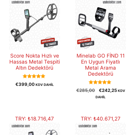
Score Nokta Hızlı ve
Minelab GO FİND 11
Hassas Metal Tespiti
En Uygun Fiyatlı
Altın Dedektörü
Metal Arama
Dedektörü
5.00
€
399,00
KDV DAHİL
out of 5
5.00
Orijinal
Şu
€
285,00
€
242,25
KDV
out of 5
fiyat:
andaki
DAHİL
€285,00.
fiyat:
€242,25
TRY:
₺
18.716,47
TRY:
₺
40.671,27