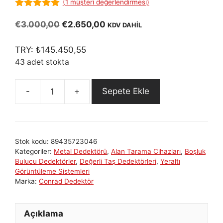
(
1
müşteri değerlendirmesi)
5.00
out of
5
Orijinal
Şu
€
3.000,00
€
2.650,00
KDV DAHİL
fiyat:
andaki
€3.000,00.
fiyat:
TRY:
₺
145.450,55
€2.650,00.
43 adet stokta
Sepete Ekle
Groundtech
A2
Serisi:
Gelişmiş
Stok kodu:
89435723046
Yeraltı
Kategoriler:
Metal Dedektörü
,
Alan Tarama Cihazları
,
Boşluk
Görüntüleme
Bulucu Dedektörler
,
Değerli Taş Dedektörleri
,
Yeraltı
Cihazı
Görüntüleme Sistemleri
Marka:
Conrad Dedektör
adet
Açıklama