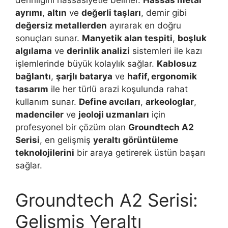
derinliğini hassasiyetle belirler.
Hassas metal
ayrımı
,
altın
ve
değerli taşları
, demir gibi
değersiz metallerden
ayırarak en doğru
sonuçları sunar.
Manyetik alan tespiti
,
boşluk
algılama
ve
derinlik analizi
sistemleri ile kazı
işlemlerinde büyük kolaylık sağlar.
Kablosuz
bağlantı
,
şarjlı batarya
ve
hafif, ergonomik
tasarım
ile her türlü arazi koşulunda rahat
kullanım sunar.
Define avcıları
,
arkeologlar
,
madenciler
ve
jeoloji uzmanları
için
profesyonel bir çözüm olan
Groundtech A2
Serisi
, en gelişmiş
yeraltı görüntüleme
teknolojilerini
bir araya getirerek üstün başarı
sağlar.
Groundtech A2 Serisi:
Gelişmiş Yeraltı