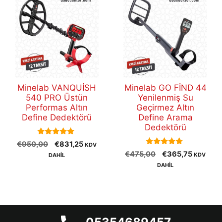
Minelab VANQUİSH
Minelab GO FİND 44
540 PRO Üstün
Yenilenmiş Su
Performas Altın
Geçirmez Altın
Define Dedektörü
Define Arama
Dedektörü
5.00
Orijinal
Şu
€
950,00
€
831,25
KDV
out of 5
5.00
Orijinal
Şu
fiyat:
andaki
€
475,00
€
365,75
KDV
DAHİL
out of 5
fiyat:
andaki
€950,00.
fiyat:
DAHİL
€475,00.
fiyat:
€831,25.
€365,75
© 2026
US Dedektör
. Yeraltı Görüntüleme ve
Dedektör Sistemleri. Tüm hakları saklıdır.