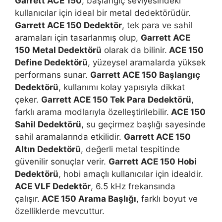
Garrett ACE 150
, başlangıç seviyesindeki
kullanıcılar için ideal bir metal dedektörüdür.
Garrett ACE 150 Dedektör
, tek para ve sahil
aramaları için tasarlanmış olup,
Garrett ACE
150 Metal Dedektörü
olarak da bilinir.
ACE 150
Define Dedektörü
, yüzeysel aramalarda yüksek
performans sunar.
Garrett ACE 150 Başlangıç
Dedektörü
, kullanımı kolay yapısıyla dikkat
çeker.
Garrett ACE 150 Tek Para Dedektörü
,
farklı arama modlarıyla özelleştirilebilir.
ACE 150
Sahil Dedektörü
, su geçirmez başlığı sayesinde
sahil aramalarında etkilidir.
Garrett ACE 150
Altın Dedektörü
, değerli metal tespitinde
güvenilir sonuçlar verir.
Garrett ACE 150 Hobi
Dedektörü
, hobi amaçlı kullanıcılar için idealdir.
ACE VLF Dedektör
, 6.5 kHz frekansında
çalışır.
ACE 150 Arama Başlığı
, farklı boyut ve
özelliklerde mevcuttur.