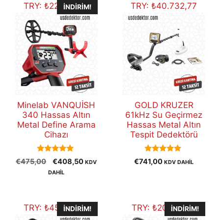
TRY:
₺
22.455,25
TRY:
₺
40.732,77
İNDIRIM!
Minelab VANQUİSH
GOLD KRUZER
340 Hassas Altın
61kHz Su Geçirmez
Metal Define Arama
Hassas Metal Altın
Cihazı
Tespit Dedektörü
5.00
5.00
Orijinal
Şu
€
475,00
€
408,50
€
741,00
KDV
KDV DAHİL
out of 5
out of 5
fiyat:
andaki
DAHİL
€475,00.
fiyat:
€408,50.
TRY:
₺
45.693,81
TRY:
₺
20.105,28
İNDIRIM!
İNDIRIM!