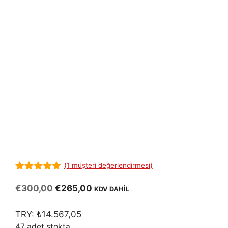
(
1
müşteri değerlendirmesi)
5.00
out of
5
Orijinal
Şu
€
300,00
€
265,00
KDV DAHİL
fiyat:
andaki
€300,00.
fiyat:
TRY:
₺
14.567,05
€265,00.
47 adet stokta