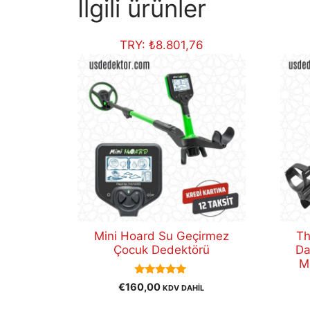
İlgili ürünler
TRY:
₺
8.801,76
Mini Hoard Su Geçirmez
Th
Çocuk Dedektörü
Da
M
5.00
€
160,00
KDV DAHİL
out of 5