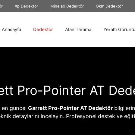
ör
Xp Dedektör
Minelab Dedektör
Okm Dedektör
Anasayfa
Dedektör
Alan Tarama
Yeraltı Görünt
ett Pro-Pointer AT Ded
 en güncel
Garrett Pro-Pointer AT Dedektör
bilgileri
teknik detaylarını inceleyin. Profesyonel destek ve eğit