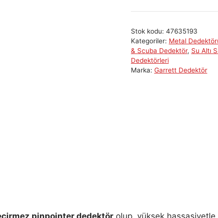
Pointer
AT
Stok kodu:
47635193
Dedektör
Kategoriler:
Metal Dedektör
adet
& Scuba Dedektör
,
Su Altı 
Dedektörleri
Marka:
Garrett Dedektör
eçirmez pinpointer dedektör
olup, yüksek hassasiyetle