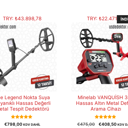
TRY:
₺
43.898,78
TRY:
₺
22.471,99
İND
e Legend Nokta Suya
Minelab VANQUİSH 
yanıklı Hassas Değerli
Hassas Altın Metal De
etal Tespit Dedektörü
Arama Cihazı
5.00
5.00
Orijinal
Şu
€
798,00
€
475,00
€
408,50
KDV DAHİL
KDV D
out of 5
out of 5