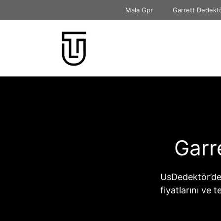
İçeriğe
Mala Gpr
Garrett Dedekt
atla
Garr
UsDedektör’de
fiyatlarını ve 