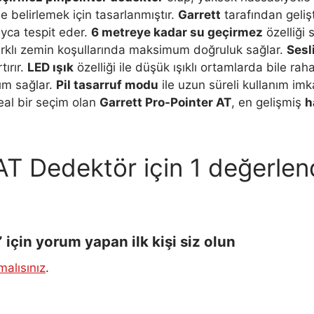
e belirlemek için tasarlanmıştır.
Garrett
tarafından geliş
ayca tespit eder.
6 metreye kadar su geçirmez
özelliği
arklı zemin koşullarında maksimum doğruluk sağlar.
Sesl
ırır.
LED ışık
özelliği ile düşük ışıklı ortamlarda bile ra
nım sağlar.
Pil tasarruf modu
ile uzun süreli kullanım im
eal bir seçim olan
Garrett Pro-Pointer AT
, en gelişmiş
h
 AT Dedektör
için 1 değerle
için yorum yapan ilk kişi siz olun
alısınız
.