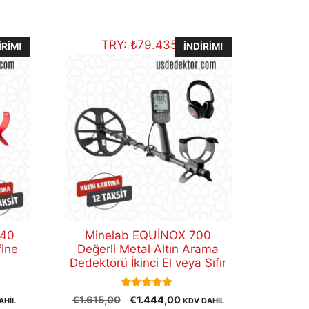
TRY:
₺
79.435,88
IRIM!
İNDIRIM!
340
Minelab EQUİNOX 700
fine
Değerli Metal Altın Arama
Dedektörü İkinci El veya Sıfır
5.00
Orijinal
Şu
€
1.615,00
€
1.444,00
AHİL
KDV DAHİL
out of 5