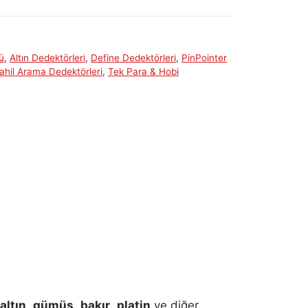
ü
,
Altın Dedektörleri
,
Define Dedektörleri
,
PinPointer
Sahil Arama Dedektörleri
,
Tek Para & Hobi
altın
,
gümüş
,
bakır
,
platin
ve diğer