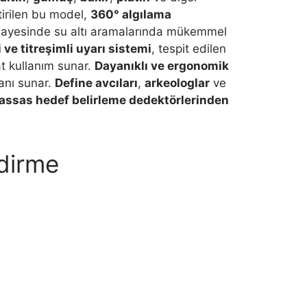
tirilen bu model,
360° algılama
 sayesinde su altı aramalarında mükemmel
i ve titreşimli uyarı sistemi
, tespit edilen
hat kullanım sunar.
Dayanıklı ve ergonomik
kanı sunar.
Define avcıları
,
arkeologlar
ve
assas hedef belirleme dedektörlerinden
ndirme