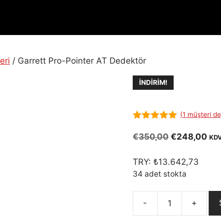
eri
/ Garrett Pro-Pointer AT Dedektör
İNDIRIM!
(
1
müşteri de
5.00
out of
5
Orijinal
Şu
€
350,00
€
248,00
KDV
fiyat:
and
€350,00.
fiy
TRY:
₺
13.642,73
€2
34 adet stokta
Garrett
Pro-