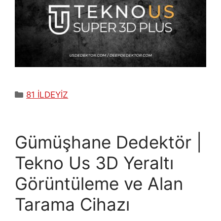
Kategoriler
81 İLDEYİZ
Gümüşhane Dedektör |
Tekno Us 3D Yeraltı
Görüntüleme ve Alan
Tarama Cihazı