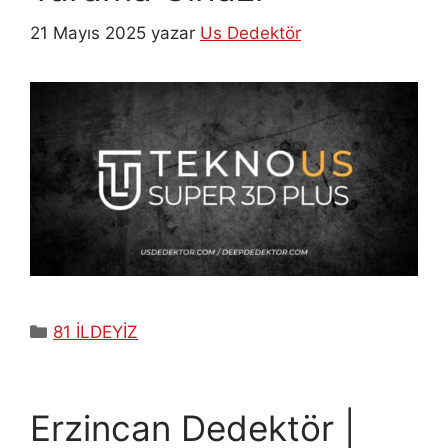
21 Mayıs 2025
yazar
Us Dedektör
Kategoriler
81 İLDEYİZ
Erzincan Dedektör |