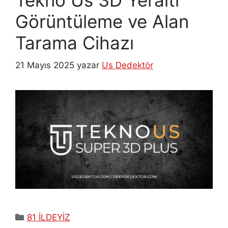
Görüntüleme ve Alan
Tarama Cihazı
21 Mayıs 2025
yazar
Us Dedektör
Kategoriler
81 İLDEYİZ