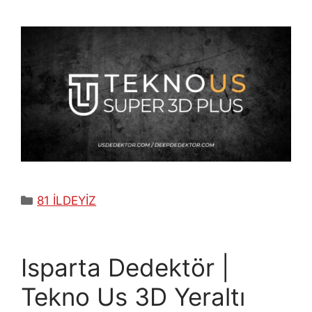
Kategoriler
81 İLDEYİZ
Isparta Dedektör |
Tekno Us 3D Yeraltı