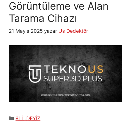
Görüntüleme ve Alan
Tarama Cihazı
21 Mayıs 2025
yazar
Us Dedektör
Kategoriler
81 İLDEYİZ