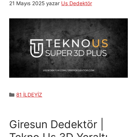
21 Mayıs 2025
yazar
Us Dedektör
Kategoriler
81 İLDEYİZ
Giresun Dedektör |
Tekno Us 3D Yeraltı