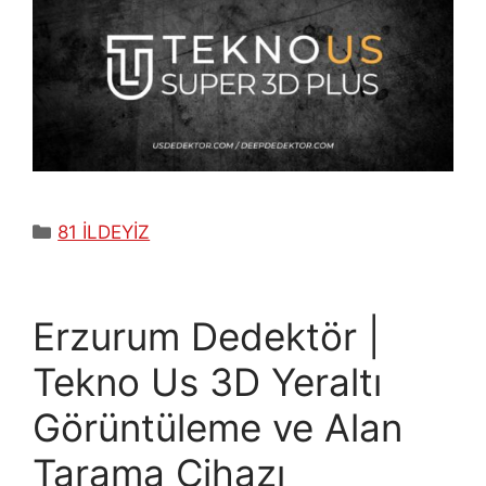
Kategoriler
81 İLDEYİZ
Erzurum Dedektör |
Tekno Us 3D Yeraltı
Görüntüleme ve Alan
Tarama Cihazı