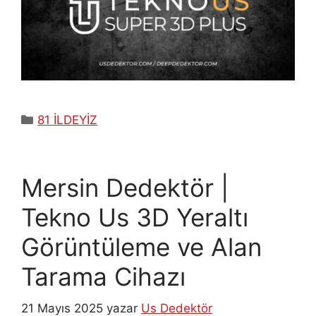
Kategoriler
81 İLDEYİZ
Mersin Dedektör |
Tekno Us 3D Yeraltı
Görüntüleme ve Alan
Tarama Cihazı
21 Mayıs 2025
yazar
Us Dedektör