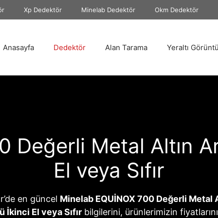
ör
Xp Dedektör
Minelab Dedektör
Okm Dedektör
Anasayfa
Dedektör
Alan Tarama
Yeraltı Görünt
Değerli Metal Altın A
El veya Sıfır
r’de en güncel
Minelab EQUİNOX 700 Değerli Metal 
 İkinci El veya Sıfır
bilgilerini, ürünlerimizin fiyatların