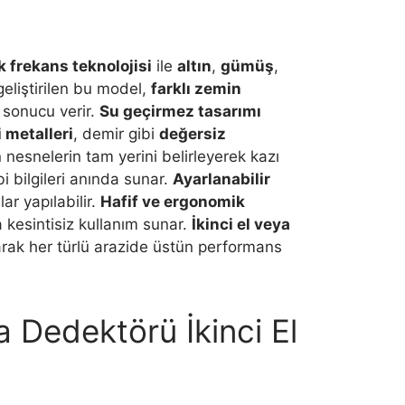
k frekans teknolojisi
ile
altın
,
gümüş
,
eliştirilen bu model,
farklı zemin
 sonucu verir.
Su geçirmez tasarımı
 metalleri
, demir gibi
değersiz
n nesnelerin tam yerini belirleyerek kazı
bi bilgileri anında sunar.
Ayarlanabilir
ar yapılabilir.
Hafif ve ergonomik
 kesintisiz kullanım sunar.
İkinci el veya
arak her türlü arazide üstün performans
 Dedektörü İkinci El