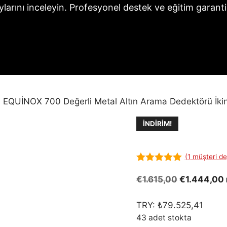
ylarını inceleyin. Profesyonel destek ve eğitim garantis
 EQUİNOX 700 Değerli Metal Altın Arama Dedektörü İkinci
İNDIRIM!
(
1
müşteri de
5.00
out of
5
Orijinal
€
1.615,00
€
1.444,00
fiyat:
€1.615,00.
TRY:
₺
79.525,41
43 adet stokta