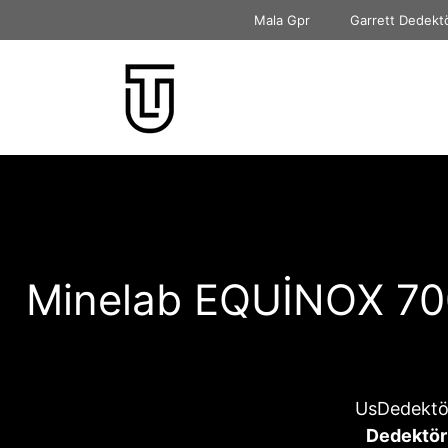
İçeriğe
Mala Gpr
Garrett Dedekt
atla
Minelab EQUİNOX 700 
UsDedektö
Dedektörü