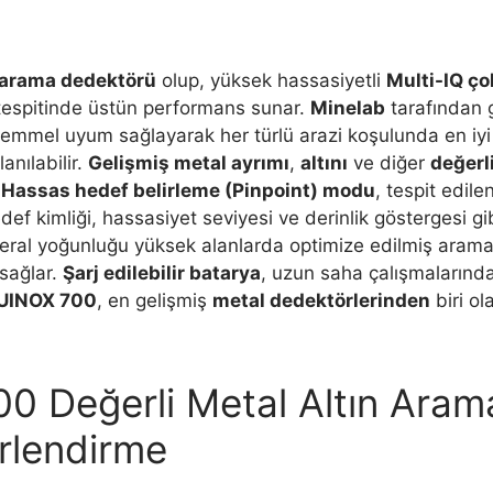
n arama dedektörü
olup, yüksek hassasiyetli
Multi-IQ ço
espitinde üstün performans sunar.
Minelab
tarafından g
mmel uyum sağlayarak her türlü arazi koşulunda en iyi
anılabilir.
Gelişmiş metal ayrımı
,
altını
ve diğer
değerli
.
Hassas hedef belirleme (Pinpoint) modu
, tespit edile
edef kimliği, hassasiyet seviyesi ve derinlik göstergesi gi
ineral yoğunluğu yüksek alanlarda optimize edilmiş aramal
 sağlar.
Şarj edilebilir batarya
, uzun saha çalışmalarında
UINOX 700
, en gelişmiş
metal dedektörlerinden
biri ol
 Değerli Metal Altın Arama
rlendirme