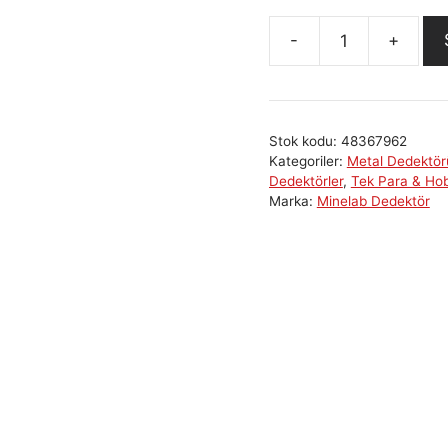
Minelab
EQUİNOX
700
Değerli
Stok kodu:
48367962
Metal
Kategoriler:
Metal Dedektör
Altın
Dedektörler
,
Tek Para & Hob
Arama
Marka:
Minelab Dedektör
Dedektörü
İkinci
El
veya
Sıfır
adet