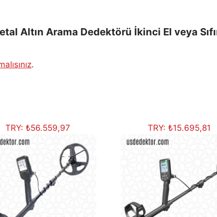
l Altın Arama Dedektörü İkinci El veya Sıfır”
alısınız
.
TRY:
₺
56.559,97
TRY:
₺
15.695,81