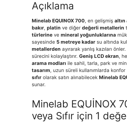
Açıklama
Minelab EQUINOX 700
, en gelişmiş
altı
bakır
,
platin
ve diğer
değerli metallerin
t
türlerine
ve
mineral yoğunluklarına
müke
sayesinde
5 metreye kadar
su altında kull
metallerden
ayırarak yanlış kazıları önler
sürecini kolaylaştırır.
Geniş LCD ekran
, h
arama modları
ile sahil, tarla, park ve m
tasarım
, uzun süreli kullanımlarda konfor
sıfır
olarak satın alınabilecek
Minelab EQ
sunar.
Minelab EQUİNOX 700
veya Sıfır
için 1 değe