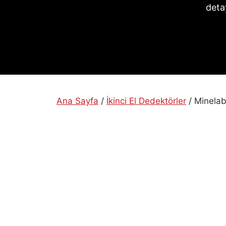
deta
Ana Sayfa
/
İkinci El Dedektörler
/ Minelab